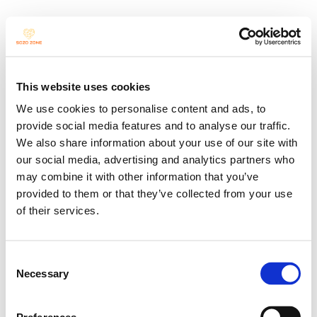
The grass withers 
This website uses cookies
and the flowers 
We use cookies to personalise content and ads, to
provide social media features and to analyse our traffic.
We also share information about your use of our site with
fade...
our social media, advertising and analytics partners who
may combine it with other information that you’ve
provided to them or that they’ve collected from your use
eine 
of their services.
Tanztheaterproduktion 
Consent
für die Bühne von 
Necessary
Selection
SOZO DANCE Co.