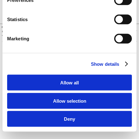
Preferences
Newsletter jederzeit über den Abmeldelink in 
Ihr Abonnement zu aktivieren.
jedem Newsletter abbestellen.
Für weitere Informationen lesen Sie bitte die 
Impressum
 und die 
Datenschutzrichtlinie.
Statistics
info@sozo-vim.de
Newsletter
Für Fragen
Instagram
YouTube
Marketing
2023© 
Copyright für alle Fotos
Karl-Heinz Mierke
Impressum
Datenschutz
Show details
Allow all
Allow selection
Deny