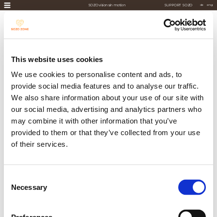
SOZO visions in motion
SUPPORT SOZO
de
eng
DE
ENG
This website uses cookies
We use cookies to personalise content and ads, to
provide social media features and to analyse our traffic.
We also share information about your use of our site with
our social media, advertising and analytics partners who
may combine it with other information that you’ve
provided to them or that they’ve collected from your use
of their services.
NEWSLETTER
Consent
Necessary
Selection
Hinweise zum Newsletter-Abonnement:
Abonnieren (Opt-in): Sie erhalten eine E-Mail mit 
einem Link, in dem Sie aufgefordert werden, Ihr 
Wir danken Ihnen für Ihr Interesse. Sie haben sich erfolgreich für 
Abonnement zu bestätigen und zu aktivieren.
den Newsletter angemeldet. Sie erhalten umgehend eine 
Abbestellen (Opt-out): Sie können den 
Bestätigungs-E-Mail. Bitte klicken Sie auf den Link in der E-Mail, um 